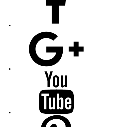
GOOGLE+
youtube
pinterest