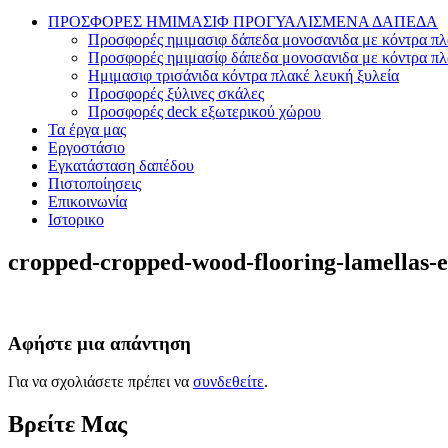
ΠΡΟΣΦΟΡΕΣ ΗΜΙΜΑΣΙΦ ΠΡΟΓΥΑΛΙΣΜΕΝΑ ΔΑΠΕΔΑ
Προσφορές ημιμασιφ δάπεδα μονοσανιδα με κόντρα πλ
Προσφορές ημιμασίφ δάπεδα μονοσανιδα με κόντρα π
Ημιμασιφ τρισάνιδα κόντρα πλακέ λευκή ξυλεία
Προσφορές ξύλινες σκάλες
Προσφορές deck εξωτερικού χώρου
Τα έργα μας
Εργοστάσιο
Εγκατάσταση δαπέδου
Πιστοποίησεις
Επικοινωνία
Ιστορικο
cropped-cropped-wood-flooring-lamellas-e
Αφήστε μια απάντηση
Για να σχολιάσετε πρέπει να
συνδεθείτε
.
Βρείτε Μας