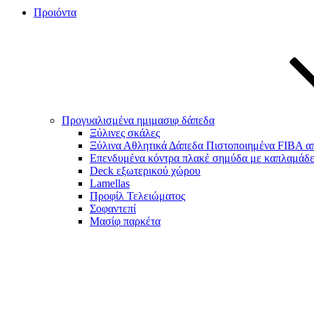
Προιόντα
Προγυαλισμένα ημιμασιφ δάπεδα
Ξύλινες σκάλες
Ξύλινα Αθλητικά Δάπεδα Πιστοποιημένα FIBA από
Επενδυμένα κόντρα πλακέ σημύδα με καπλαμάδε
Deck εξωτερικού χώρου
Lamellas
Προφίλ Τελειώματος
Σοφαντεπί
Μασίφ παρκέτα