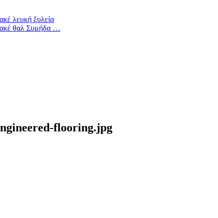
ακέ λευκή ξυλεία
λακέ θαλ Συμήδα …
ngineered-flooring.jpg