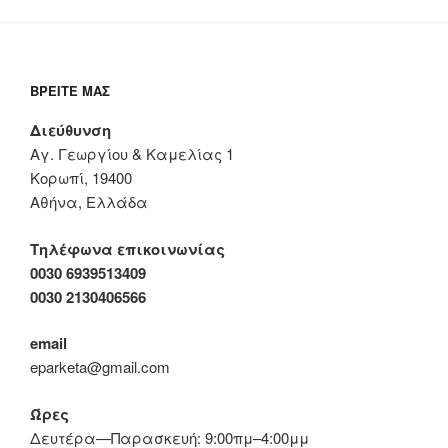
ΒΡΕΊΤΕ ΜΑΣ
Διεύθυνση
Αγ. Γεωργίου & Καμελίας 1
Κορωπί, 19400
Αθήνα, Ελλάδα
Τηλέφωνα επικοινωνίας
0030 6939513409
0030 2130406566
email
eparketa@gmail.com
Ώρες
Δευτέρα—Παρασκευή: 9:00πμ–4:00μμ